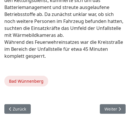
den Rettungsdienst, kümmerte sich um das
Batteriemanagement und streute ausgelaufene
Betriebsstoffe ab. Da zunächst unklar war, ob sich
noch weitere Personen im Fahrzeug befunden hatten,
suchten die Einsatzkräfte das Umfeld der Unfallstelle
mit Wärmebildkameras ab.
Während des Feuerwehreinsatzes war die Kreisstraße
im Bereich der Unfallstelle für etwa 45 Minuten
komplett gesperrt.
Bad Wünnenberg
Vorheriger Beitrag: 7. Februar. Delbrück Westenholz.
Nächster Beit
Zurück
Weiter