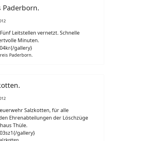
s Paderborn.
012
ünf Leitstellen vernetzt. Schnelle
rtvolle Minuten.
04kr{/gallery}
reis Paderborn.
kotten.
012
uerwehr Salzkotten, für alle
den Ehrenabteilungen der Löschzüge
haus Thüle.
03sz1{/gallery}
alzkotten.