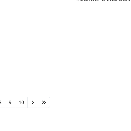
8
9
10