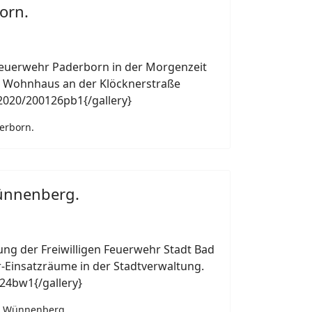
orn.
euerwehr Paderborn in der Morgenzeit
m Wohnhaus an der Klöcknerstraße
/2020/200126pb1{/gallery}
derborn.
Wünnenberg.
tung der Freiwilligen Feuerwehr Stadt Bad
Einsatzräume in der Stadtverwaltung.
24bw1{/gallery}
ad Wünnenberg.