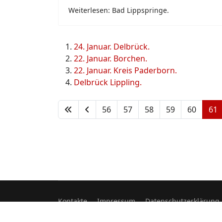
Weiterlesen: Bad Lippspringe.
24. Januar. Delbrück.
22. Januar. Borchen.
22. Januar. Kreis Paderborn.
Delbrück Lippling.
56
57
58
59
60
61
Kontakte
Impressum
Datenschutzerklärung
© 2026 Verband der Feuerwehren im Kreis Pade