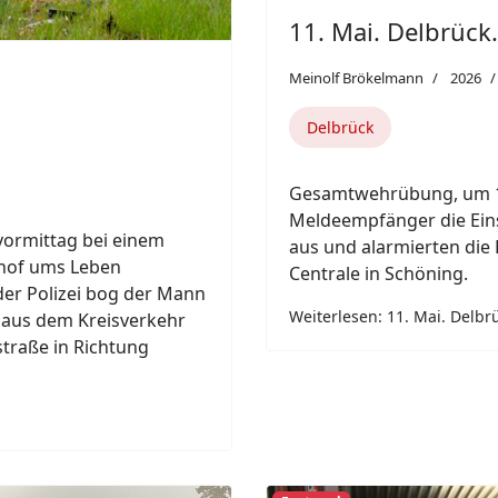
Next
Featured
Verletzte Personen,
Previous
uf der B64 kam es heute
arshall-Ring und
ung Dahler Weg aus
nfall, an dem insgesamt
eiligt waren.
11. Mai. ABC Einh