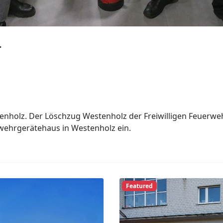
.
enholz. Der Löschzug Westenholz der Freiwilligen Feuerweh
wehrgerätehaus in Westenholz ein.
Next
Previous
Featured
euhaus.
12. Mai. Borchen.
Meinolf Brökelmann
2026