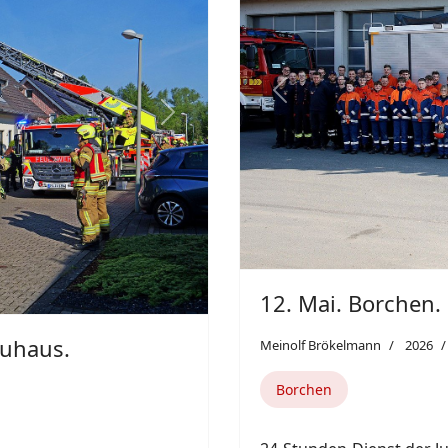
Borchen
ienstagvormittag einen
24-Stunden-Dienst der J
Neuhäuser Ortsteil
rund um die Uhr.
Weiterlesen: 12. Mai. Borch
aus.
Featured
11. Mai. Paderbor
Meinolf Brökelmann
2026
Paderborn
Am Montag, 11. Mai, geg
Tankstellengelände an d