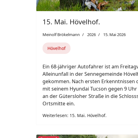
Previous
Featured
12. Mai. Paderborn.
Meinolf Brökelmann
2026
12. Mai 2026
Paderborn
Verkehrsunfall auf der B 64 fordert drei 
insgesamt sieben Fahrzeuge beteiligt. A
zwischen den Anschlussstellen George-M
Warburger Straße in Höhe der Überführ
ungeklärter Ursache zu einem Verkehrsu
sieben Personen in sieben Fahrzeuge bet
Weiterlesen: 12. Mai. Paderborn.