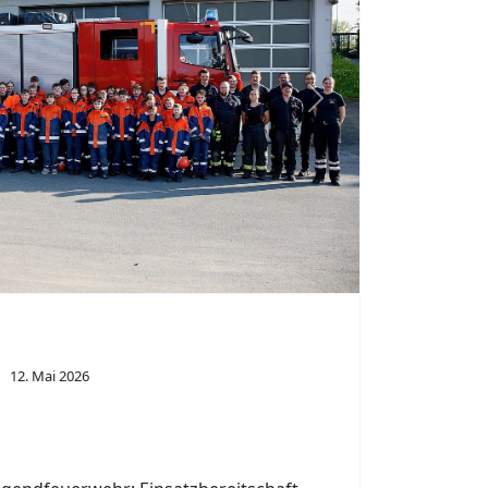
ugendfeuerwehr: Einsatzbereitschaft
en.
n.
12. Mai 2026
en 09.40 Uhr geriet ein Auto auf einem
er Husener Straße in Paderborn in