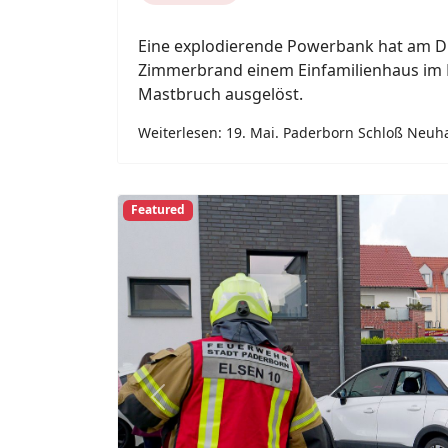
Previous
15. Mai. Paderborn Elsen.
Meinolf Brökelmann
2026
15. Mai 2026
Paderborn
Lebensgefährlich verletzt wurde am Frei
alter Autofahrer bei einem Verkehrsunfa
im Paderborner Stadtteil Elsen. Gegen 1
Opel Crossland von einem privaten Stellp