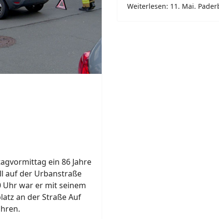
ahren.
Previous
Featured
11. Mai. Delbrück.
Meinolf Brökelmann
2026
Delbrück
Gesamtwehrübung, um 13
Meldeempfänger die Ein
Next
aus und alarmierten die 
Centrale in Schöning.
Weiterlesen: 11. Mai. Delbr