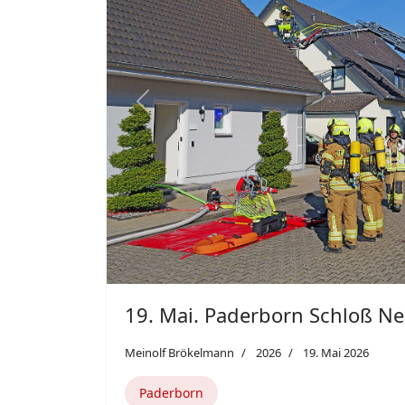
Paderborn
Eine explodierende Powerbank hat am D
Zimmerbrand einem Einfamilienhaus im 
Mastbruch ausgelöst.
Weiterlesen: 19. Mai. Paderborn Schloß Neuh
Featured