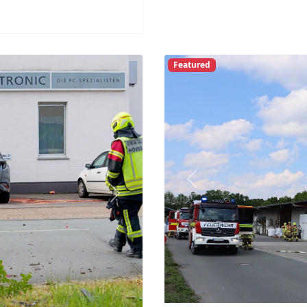
gvormittag bei einem
lhof ums Leben
er Polizei bog der Mann
 aus dem Kreisverkehr
straße in Richtung