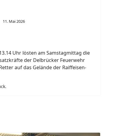
Next
eiten im Kreis Paderborn.