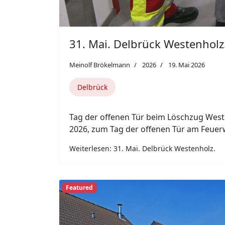
31. Mai. Delbrück Westenholz
Meinolf Brökelmann
2026
19. Mai 2026
Delbrück
Tag der offenen Tür beim Löschzug West
2026, zum Tag der offenen Tür am Feuer
Weiterlesen: 31. Mai. Delbrück Westenholz.
Previous
Featured
19. Mai. Paderborn Schloß N
Meinolf Brökelmann
2026
19. Mai 2026