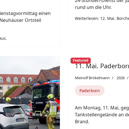
Next
Brand.
Weiterlesen: 11. Mai. Pader
tagvormittag ein 86 Jahre
ll auf der Urbanstraße
0 Uhr war er mit seinem
latz an der Straße Auf