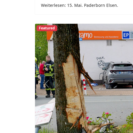
15. Mai. Hövelhof.
Meinolf Brökelmann
2026
15. Mai 2026
Hövelhof
Ein 68-jähriger Autofahrer ist am Freita
Alleinunfall in der Sennegemeinde Höve
gekommen. Nach ersten Erkenntnissen d
mit seinem Hyundai Tucson gegen 9 Uhr
an der Gütersloher Straße in die Schloss
Ortsmitte ein.
Weiterlesen: 15. Mai. Hövelhof.