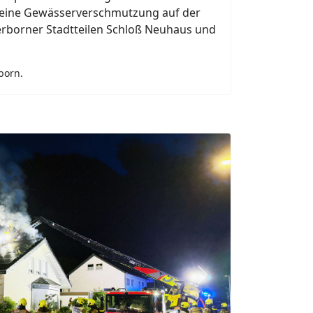
derborn.
18. Juni 2026
n locken viele Menschen ins Freie.
en auch die gesundheitlichen Risiken.
ert über den richtigen Umgang mit Hitze
m Baden besonders zu achten ist.
 Paderborn.