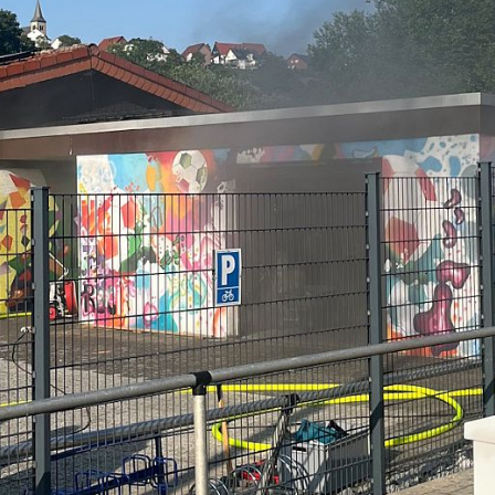
Next
Featured
berg / Büren /
ren
nde Räumung der
Previous
ittag, für eine
in Fahrtrichtung Kassel.
g / Büren / Lichtenau.