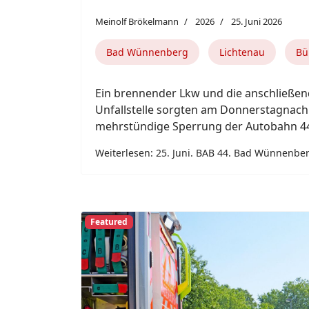
Paderborn
Zu einem gemeldeten Kellerbrand rückte
Paderborn am Donnerstagvormittag zu
Südstadt aus. Dort hatten die Bewohner
Einfamilienreihenhauses eine Verrauchu
wahrgenommen und die Feuerwehr per N
Weiterlesen: 25. Juni. Paderborn.
Previous
Featured
24. Juni. Kreis Paderborn / Id
Meinolf Brökelmann
2026
24. Juni 2026
21 Mitarbeitende im Führungsstab der Ei
Paderborn nahmen am Institut der Feuer
an einem dreitägigen Seminar teil, bei 