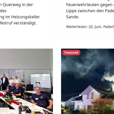
18. Juni. Kreis Pa
Meinolf Brökelmann
2026
Sommerliche Temperature
Doch mit der Hitze steig
rborn/Lippstadt „Heinz
Kreis Paderborn informi
miert die
und erklärt, worauf bei
ghafenfeuerwehr.
üren und der
Weiterlesen: 18. Juni. Kreis
1, Fluggerät 1“ mit dem