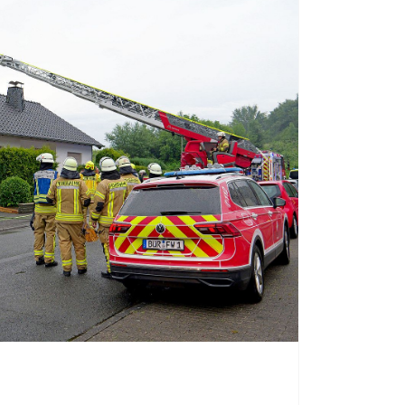
21. Juni 2026
kämpften am Samstag Dutzende von
eine Gewässerverschmutzung auf der
rborner Stadtteilen Schloß Neuhaus und
born.