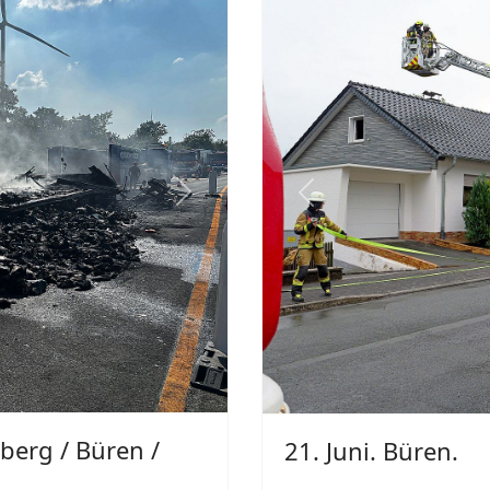
Meinolf Brökelmann
2026
Paderborn
Mehrere Stunden lang 
Feuerwehrleuten gegen 
Next
Lippe zwischen den Pade
Sande.
Weiterlesen: 20. Juni. Pader