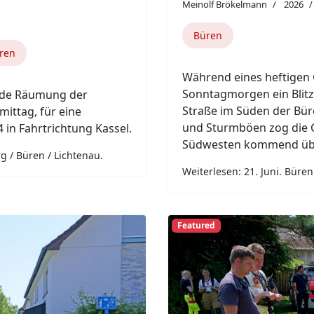
 die Feuerwehr
m Querweg in der
 des
ng im Heizungskeller
otruf verständigt.
Next
Previous
Featured
F Münster.
19. Juni. Paderbor
Meinolf Brökelmann
2026
nsatzleitung des Kreises
Paderborn
wehr (IdF) in Münster
dem die Bearbeitung von
Ein Dachstuhlbrand in e