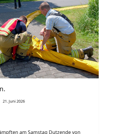
adtteil Elsen beschäftigte die Feuerwehr
n der Nacht zu Samstag. Parallel dazu
uch wegen einer ausgelösten
nem Hotel an der Bahnhofsstraße in
born.
Next