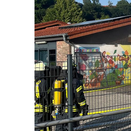
Previous
Featured
25. Juni. BAB 44. Bad Wünnen
Lichtenau.
Meinolf Brökelmann
2026
25. Juni 2026
Bad Wünnenberg
Lichtenau
Bü
Ein brennender Lkw und die anschließe
Unfallstelle sorgten am Donnerstagnachm
mehrstündige Sperrung der Autobahn 44 
Weiterlesen: 25. Juni. BAB 44. Bad Wünnenber