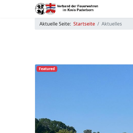
Aktuelle Seite:
Startseite
Aktuelles
Previous
Featured
25. Juni. Bad Wünnenberg.
Meinolf Brökelmann
2026
26. Juni 2026
Bad Wünnenberg
Einsatzreicher Nachmittag fordert die 
Weiterlesen: 25. Juni. Bad Wünnenberg.