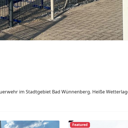
21. Juni. Büren.
Meinolf Brökelmann
2026
Büren
Während eines heftigen 
Sonntagmorgen ein Blitz 
Straße im Süden der Bür
und Sturmböen zog die G
Südwesten kommend über
Weiterlesen: 21. Juni. Büren
Previous
Featured
20. Juni. Paderbor