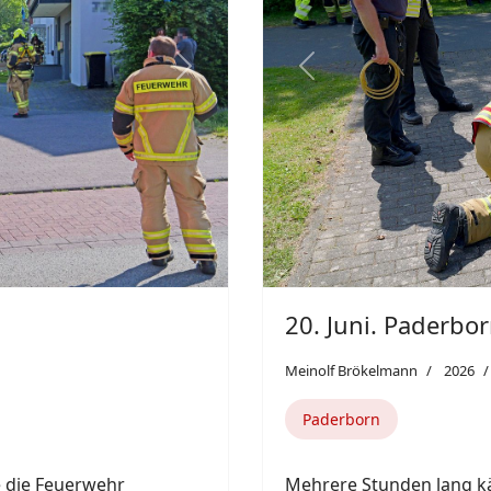
Straße im Paderborner St
ünster.
Paderborn stundenlang i
rückten Einsatzkräfte a
Brandmeldeanlage zu ei
Paderborn aus.
Weiterlesen: 19. Juni. Pader
Featured
Next
Previous