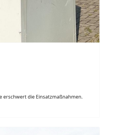
21. Juni 2026
Gewitters schlug am frühen
in ein Einfamilienhaus an der Breslauer
ener Kernstadt. Begleitet von Starkregen
ewitterfront gegen 7.10 Uhr aus
 die Stadt hinweg.
.
Next
n.