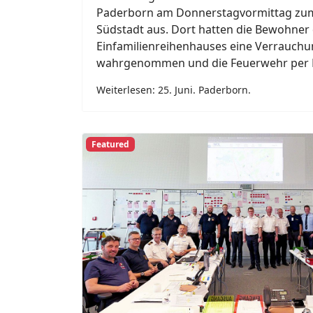
23. Juni. Büren Ahden.
Meinolf Brökelmann
2026
23. Juni 2026
Büren
Schrecksekunde auf dem Flughafen Pade
Nixdorf“: Um 10.22 Uhr am Dienstag alar
Towerbesatzung per Crashalarm die Flu
Zeitgleich werden auch die Feuerwehr B
Rettungsdienst unter dem Stichwort „F 3
Meldebild „Flugunfall A“ alarmiert.