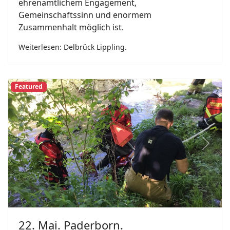
Tag der offenen Tür beim Löschzug Westenholz.
Der Löschzug Westenholz der Freiwilligen
Feuerwehr Delbrück lädt am Sonntag, 31. Mai
2026, zum Tag der offenen Tür am
Feuerwehrgerätehaus in Westenholz ein.
Weiterlesen: 31. Mai. Delbrück Westenholz.
2012
2011
2013
2014