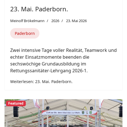
22. Mai. Paderborn.
Meinolf Brökelmann
2026
22. Mai 2026
Paderborn
Am Donnerstag wurde die Feuerwehr um 13:00
Uhr mit dem Einsatzstichwort "Person im
Wasser" im Bereich des ehemaligen
Landesgartenschaugeländes in Schloss Neuhaus
alarmiert.
Weiterlesen: 22. Mai. Paderborn.