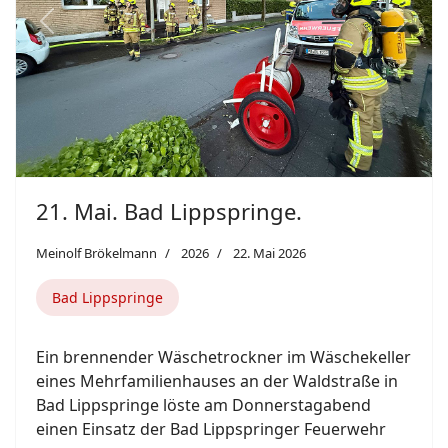
Meinolf Brökelmann
2026
23. Mai 2026
Paderborn
Zwei intensive Tage voller Realität, Teamwork und
echter Einsatzmomente beenden die
sechswöchige Grundausbildung im
Rettungssanitäter-Lehrgang 2026-1.
Weiterlesen: 23. Mai. Paderborn.
Previous
Next
Featured
Delbrück Lippling.
Meinolf Brökelmann
2026
20. Mai 2026
Delbrück