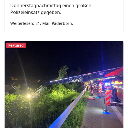
24. Mai. Paderborn.
Meinolf Brökelmann
2026
25. Mai 2026
Paderborn
Leichtsinnige E-Scooter-Fahrt auf B64 mündet in
Feuerwehreinsatz.
Weiterlesen: 24. Mai. Paderborn.