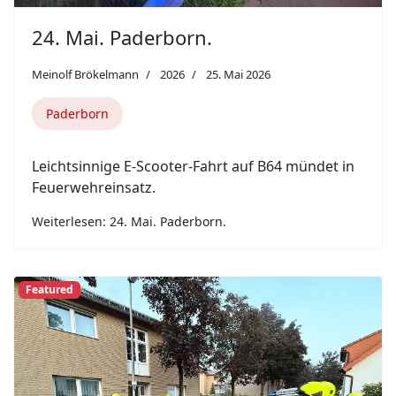
Previous
Next
Featured
21. Mai. Bad Lippspringe.
Meinolf Brökelmann
2026
22. Mai 2026
Bad Lippspringe
Ein brennender Wäschetrockner im Wäschekeller
eines Mehrfamilienhauses an der Waldstraße in
Bad Lippspringe löste am Donnerstagabend
einen Einsatz der Bad Lippspringer Feuerwehr
aus.
Weiterlesen: 21. Mai. Bad Lippspringe.
Previous
Next
Featured
23. Mai. Paderborn.