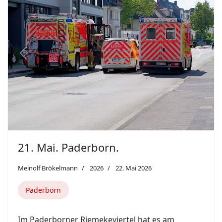
Meinolf Brökelmann
2026
22. Mai 2026
Paderborn
Im Paderborner Riemekeviertel hat es am
Donnerstagnachmittag einen großen
Polizeieinsatz gegeben.
Weiterlesen: 21. Mai. Paderborn.
Featured
Previous
Next