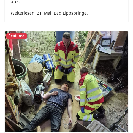
100 Jahre Feuerwehr Lippling, 1. Bis 3. Mai. Drei
unvergessliche Tage liegen hinter dem Löschzug
Lippling und dem gesamten Ort. Mit einem
großen Jubiläumswochenende Anfang Mai hat
der Löschzug sein 100-jähriges Bestehen gefeiert
und dabei eindrucksvoll gezeigt, was mit
ehrenamtlichem Engagement,
Gemeinschaftssinn und enormem
Zusammenhalt möglich ist.
Weiterlesen: Delbrück Lippling.
Featured
Previous
Next