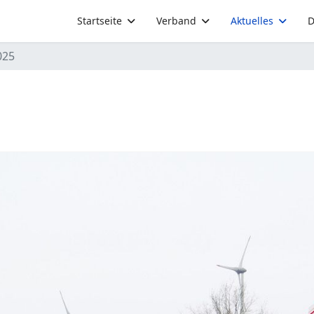
Startseite
Verband
Aktuelles
D
025
ke.
5
verkehr auf der Bundesstraße 64 in Höhe Altenbeken ist am
er weitere betroffene Personen kamen mit dem Schrecken da
e, waren insgesamt drei Fahrzeuge, darunter ein Lastwagen,