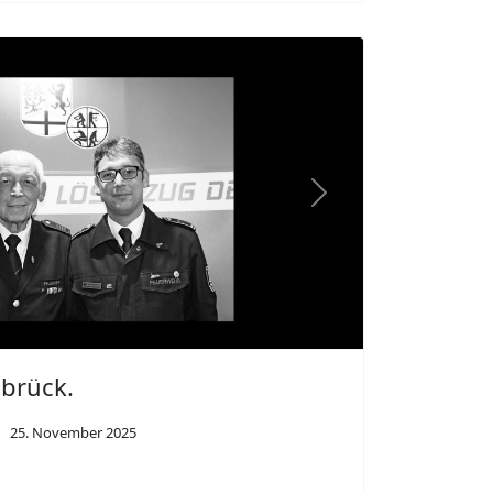
23. November 2025
 in der Thüler Ortsdurchfahrt: Am
t verlor der 42 Jahre alte Fahrer eines
ndischem Kennzeichen die Gewalt über
rallte gegen einen Straßenbaum.
Salzkotten.