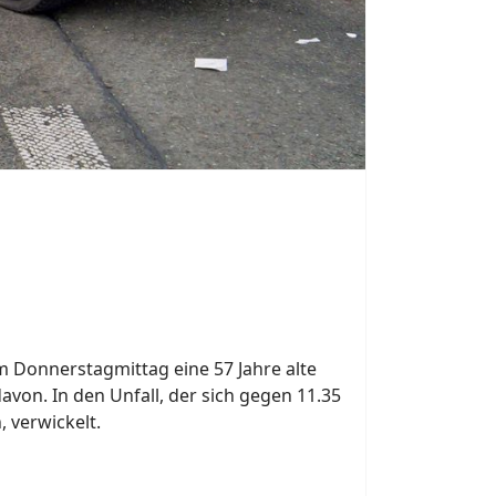
25. November 2025
waltung in Delbrück trauern um Heiner
tag vergangener Woche im Alter von 71
ausemeier trat 1972 in die Feuerwehr
Erreichen der Altersgrenze wechselte er
hren im Jahr 2021 in die
g und blieb dem Löschzug Delbrück dort
 erhalten.
 Delbrück.
Next
zkotten.