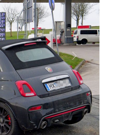
Next
lbrück.