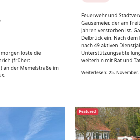
5
 die Freiwillige
nter dem Stichwort F2,
rmiert.