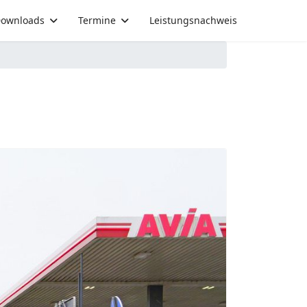
ownloads
Termine
Leistungsnachweis
Next
 Donnerstagmittag eine 57 Jahre alte
von. In den Unfall, der sich gegen 11.35
 verwickelt.