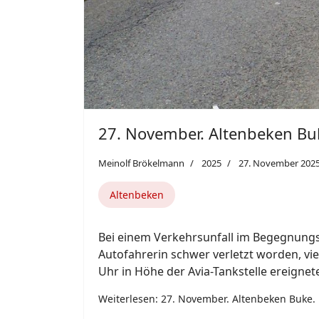
25. November. Paderborn.
Meinolf Brökelmann
2025
25. November 202
Paderborn
Mitten in der dritten Stunde am Diensta
Brandmeldeanlage der Grundschule Heinr
Grundschulverbund Bonhoeffer-Heinrich
Paderborner Stadtteil Schloß Neuhaus a
Weiterlesen: 25. November. Paderborn.
Featured