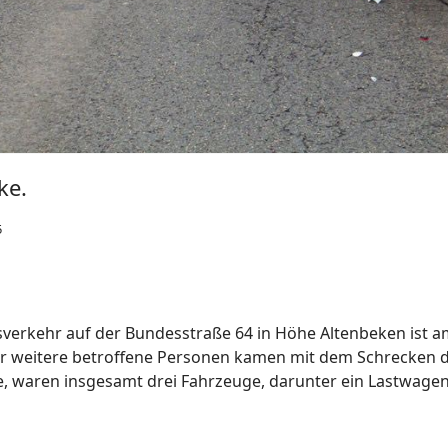
Meinolf Brökelmann
2025
Delbrück
Feuerwehr und Stadtver
5
Gausemeier, der am Frei
Jahren verstorben ist. G
Delbrück ein. Nach dem 
nach 49 aktiven Dienstja
gmorgen löste die
Unterstützungsabteilun
ich (früher:
weiterhin mit Rat und Tat
) an der Memelstraße im
Weiterlesen: 25. November.
us.
Previous
Featured
23. November. Sal