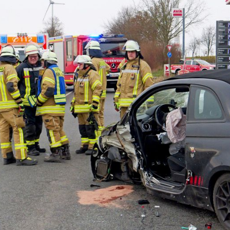
Featured
Previous
Next
25. November. De