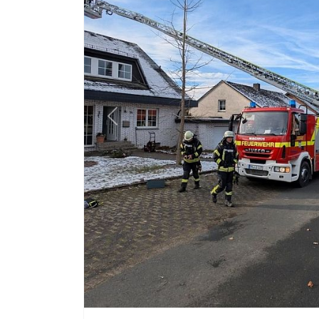
20. November. Paderborn.
6
7
8
9
10
11
12
Kontakte
Impressum
Datenschutzerklärung
© 2026 Verband der Feuerwehren im Kreis Pade