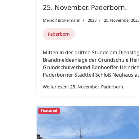
Lichtenau Herbram.
Meinolf Brökelmann
2025
25. November 202
Lichtenau
Am Sonntagvormittag um 11.06 Uhr wurde
Feuerwehr der Energiestadt Lichtenau u
Kaminbrand, in der Stadtteil Herbram ala
Weiterlesen: Lichtenau Herbram.
22. November. Paderborn Elsen.
21. November. Salzkotten.
21. November. Hövelhof.