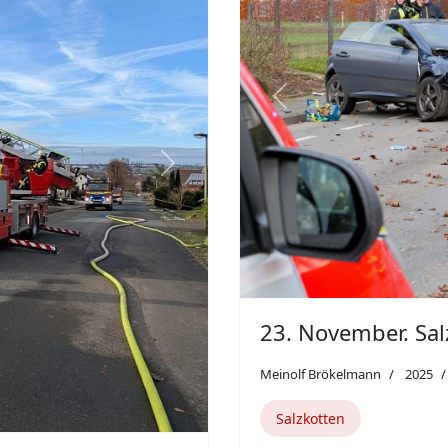
13
14
15
rborn. Designed by
JoomShaper