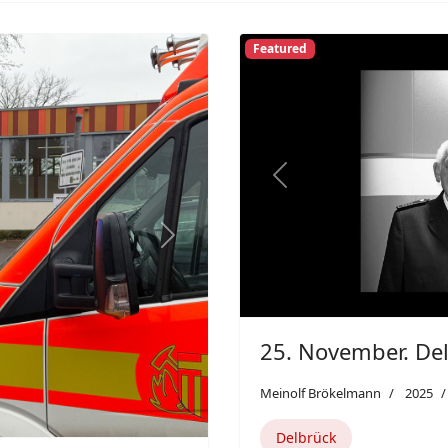
Meinolf Brökelmann
2025
Salzkotten
Schwerer Verkehrsunfall
Sonntag in der Mittagszei
Opel Tigra mit niederlä
seinen Opel Tigra und p
Next
Weiterlesen: 23. November. 